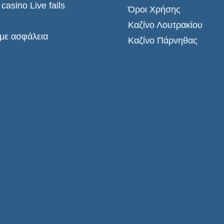
casino Live fails
Όροι Χρήσης
Καζίνο Λουτρακίου
με ασφάλεια
Καζίνο Πάρνηθας