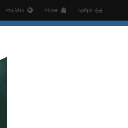
Ρουλέτα
Poker
Αρθρα