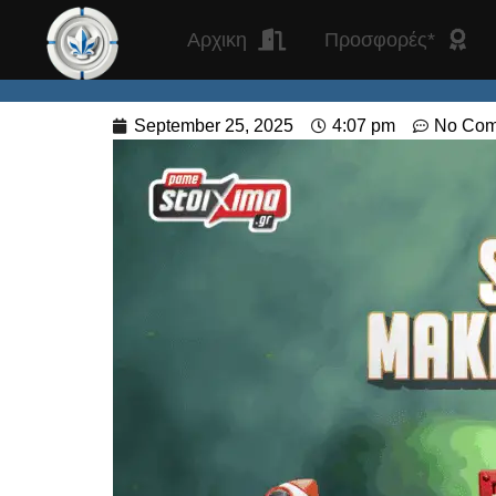
Αρχικη
Προσφορές*
September 25, 2025
4:07 pm
No Com