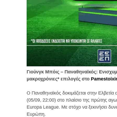
Γιούνγκ Μπόις – Παναθηναϊκός: Ενισχυμ
μακροχρόνιες* επιλογές στο
Pamestoixi
Ο Παναθηναϊκός δοκιμάζεται στην Ελβετία 
(05/09, 22:00) στο πλαίσιο της πρώτης αγ
Europa League. Με στόχο να ξεκινήσει δυνατ
Ευρώπη.