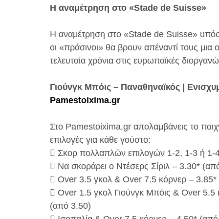
Η αναμέτρηση στο «Stade de Suisse»
Η αναμέτρηση στο «Stade de Suisse» υπόσ
οι «πράσινοι» θα βρουν απέναντί τους μια
τελευταία χρόνια στις ευρωπαϊκές διοργανώ
Γιούνγκ Μπόις – Παναθηναϊκός | Ενισχυ
Pamestoixima.gr
Στο Pamestoixima.gr απολαμβάνεις το παιχ
επιλογές για κάθε γούστο:
 Σκορ πολλαπλών επιλογών 1-2, 1-3 ή 1-4
 Να σκοράρει ο Ντέσερς Σίριλ – 3.30* (απ
 Over 3.5 γκολ & Over 7.5 κόρνερ – 3.85*
 Over 1.5 γκολ Γιούνγκ Μπόις & Over 5.5 
(από 3.50)