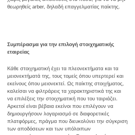
θεωρηθείς arber, δηλαδή επαγγελματίας παίκτης.
Συμπέρασμα για την επιλογή στοιχηματικής
εταιρείας
Κάθε στοιχηματική έχει τα πλεονεκτήματα και τα
μειονεκτήματά της, τους τομείς όπου υπερτερεί και
εκείνους όπου μειονεκτεί. Ως παίκτης στοιχήματος,
καλείσαι να φιλτράρεις τα χαρακτηριστικά της και
να επιλέξεις την στοιχηματική που του ταιριάζει.
Αρκετοί είναι βέβαια εκείνοι που επιλέγουν να
δημιουργήσουν λογαριασμό σε διαφορετικές
πλατφόρμες, πράγμα που διευκολύνει την σύγκριση
των αποδόσεων και των υπόλοιπων