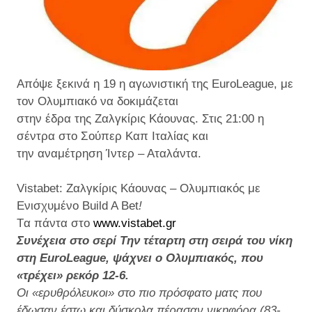
Απόψε ξεκινά η 19 η αγωνιστική της EuroLeague, με
τον Ολυμπιακό να δοκιμάζεται
στην έδρα της Ζαλγκίρις Κάουνας. Στις 21:00 η
σέντρα στο Σούπερ Καπ Ιταλίας και
την αναμέτρηση Ίντερ – Αταλάντα.
Vistabet: Ζαλγκίρις Κάουνας – Ολυμπιακός με
Ενισχυμένο Build A Bet
!
Tα πάντα στο
www.vistabet.gr
Συνέχεια στο σερί Την τέταρτη στη σειρά του νίκη
στη EuroLeague, ψάχνει ο Ολυμπιακός, που
«τρέχει» ρεκόρ 12-6.
Οι «ερυθρόλευκοι» στο πιο πρόσφατο ματς που
έδωσαν έστω και δύσκολα πέρασαν νικηφόρα (83-