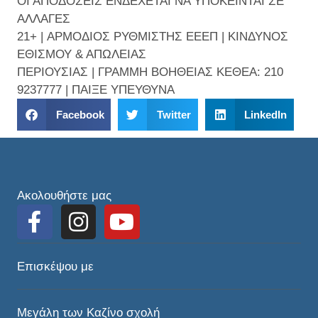
ΟΙ ΑΠΟΔΟΣΕΙΣ ΕΝΔΕΧΕΤΑΙ ΝΑ ΥΠΟΚΕΙΝΤΑΙ ΣΕ
ΑΛΛΑΓΕΣ
21+ | ΑΡΜΟΔΙΟΣ ΡΥΘΜΙΣΤΗΣ ΕΕΕΠ | ΚΙΝΔΥΝΟΣ
ΕΘΙΣΜΟΥ & ΑΠΩΛΕΙΑΣ
ΠΕΡΙΟΥΣΙΑΣ | ΓΡΑΜΜΗ ΒΟΗΘΕΙΑΣ ΚΕΘΕΑ: 210
9237777 | ΠΑΙΞΕ ΥΠΕΥΘΥΝΑ
Facebook
Twitter
LinkedIn
Ακολουθήστε μας
Επισκέψου με
Μεγάλη των Καζίνο σχολή