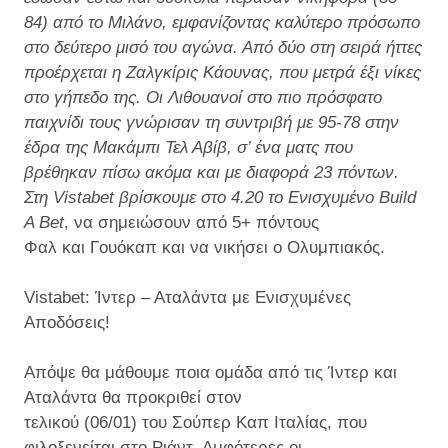
84) από το Μιλάνο, εμφανίζοντας καλύτερο πρόσωπο
στο δεύτερο μισό του αγώνα. Από δύο στη σειρά ήττες
προέρχεται η Ζαλγκίρις Κάουνας, που μετρά έξι νίκες
στο γήπεδο της. Οι Λιθουανοί στο πιο πρόσφατο
παιχνίδι τους γνώρισαν τη συντριβή με 95-78 στην
έδρα της Μακάμπι Τελ Αβίβ, σ’ ένα ματς που
βρέθηκαν πίσω ακόμα και με διαφορά 23 πόντων.
Στη Vistabet βρίσκουμε στο 4.20 το
Ενισχυμένο Build
A Bet
, να σημειώσουν από 5+ πόντους
Φαλ και Γουόκαπ και να νικήσει ο Ολυμπιακός.
Vistabet: Ίντερ – Αταλάντα με Ενισχυμένες
Αποδόσεις!
Απόψε θα μάθουμε ποια ομάδα από τις Ίντερ και
Αταλάντα θα προκριθεί στον
τελικού (06/01) του Σούπερ Καπ Ιταλίας, που
φιλοξενείται στο Ριάντ. Αμφότερες οι