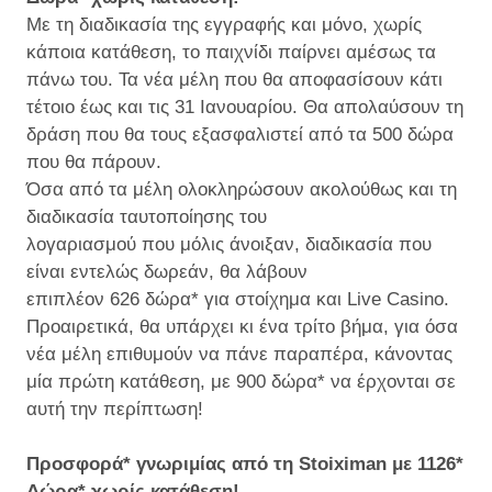
Με τη διαδικασία της εγγραφής και μόνο, χωρίς
κάποια κατάθεση, το παιχνίδι παίρνει αμέσως τα
πάνω του. Τα νέα μέλη που θα αποφασίσουν κάτι
τέτοιο έως και τις 31 Ιανουαρίου. Θα απολαύσουν τη
δράση που θα τους εξασφαλιστεί από τα 500 δώρα
που θα πάρουν.
Όσα από τα μέλη ολοκληρώσουν ακολούθως και τη
διαδικασία ταυτοποίησης του
λογαριασμού που μόλις άνοιξαν, διαδικασία που
είναι εντελώς δωρεάν, θα λάβουν
επιπλέον 626 δώρα* για στοίχημα και Live Casino.
Προαιρετικά, θα υπάρχει κι ένα τρίτο βήμα, για όσα
νέα μέλη επιθυμούν να πάνε παραπέρα, κάνοντας
μία πρώτη κατάθεση, με 900 δώρα* να έρχονται σε
αυτή την περίπτωση!
Προσφορά* γνωριμίας από τη Stoiximan με 1126*
Δώρα* χωρίς κατάθεση!