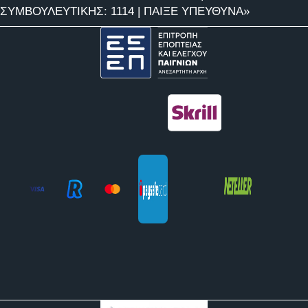
ΣΥΜΒΟΥΛΕΥΤΙΚΗΣ: 1114 | ΠΑΙΞΕ ΥΠΕΥΘΥΝΑ»