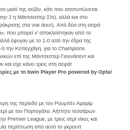
το μισό της σεζόν, κάτι που αποτυπώνεται
ην 2 η Μάντσεστερ Σίτι), αλλά και στο
όκρισης στα νοκ άουτ). Από δύο στη σειρά
α», που μπορεί ν’ αποκλείστηκαν από το
αλλά έφυγαν με το 1-0 από την έδρα της
4-0 την Κοπεγχάγη, για το Champions
ικών επί της Μάντσεστερ Γιουνάιτεντ και
και είχε κάνει τρεις στη σειρά!
ορίες με το bwin Player Pro powered by Opta!
τερη της περίοδο με τον Ρουμπέν Αμορίμ
σερί με τον Πορτογάλο. Αήττητο τεσσάρων
ν Premier League, με τρεις σερί νίκες και
ε μία περίπτωση από αυτό το γκρουπ