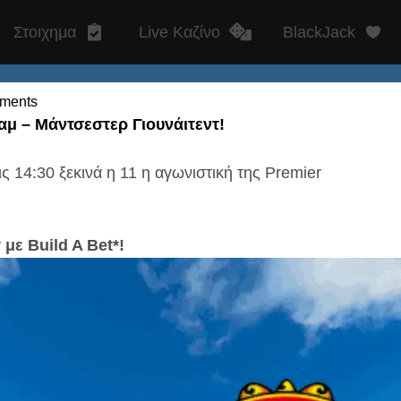
Στοιχημα
Live Καζίνο
BlackJack
ments
αμ – Μάντσεστερ Γιουνάιτεντ!
ς 14:30 ξεκινά η 11 η αγωνιστική της Premier
με Build A Bet*!