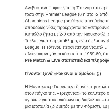
Ανεβασμένη εμφανίζεται η Τότεναμ στο πρώ
τόσο στην Premier League (6 η στο -2 από τ
Champions League (σε θέσεις απευθείας πρ
σπουδαίες νίκες προέρχονται τα «σπιρούνι
Κύπελλο (ήττα με 2-0 από την Νιουκάστλ), 
Τσέλσι, για το πρωτάθλημα, ενώ διέλυσαν 
League. Η Τότεναμ πέρσι πέτυχε νταμπλ… ν
πλέον «κυνηγά» ρεκόρ από το 1959-60, όταν 
Pre Match & Live στατιστικά και πληροφ
Γίνονται ξανά «κόκκινοι διάβολοι» (;)
Η Μάντσεστερ Γιουνάιτεντ διανύει την καλύ
στον πάγκο της, «τρέχοντας» το καλύτερο 
αγώνων για τους «κόκκινους διάβολους» στη
μία ισοπαλία (2-2 εκτός με την Φόρεστ). Σ