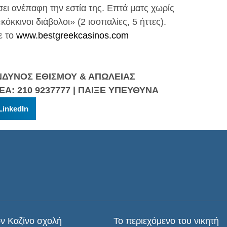
ει ανέπαφη την εστία της. Επτά ματς χωρίς
κκινοι διάβολοι» (2 ισοπαλίες, 5 ήττες).
ε το
www.bestgreekcasinos.com
ΙΝΔΥΝΟΣ ΕΘΙΣΜΟΥ & ΑΠΩΛΕΙΑΣ
Α: 210 9237777 | ΠΑΙΞΕ ΥΠΕΥΘΥΝΑ
LinkedIn
ν Καζίνο σχολή
Το περιεχόμενο του νικητή