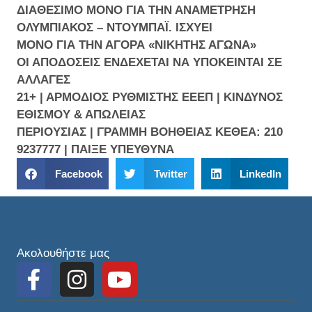
ΔΙΑΘΕΣΙΜΟ ΜΟΝΟ ΓΙΑ ΤΗΝ ΑΝΑΜΕΤΡΗΣΗ
ΟΛΥΜΠΙΑΚΟΣ – ΝΤΟΥΜΠΑΪ. ΙΣΧΥΕΙ
ΜΟΝΟ ΓΙΑ ΤΗΝ ΑΓΟΡΑ «ΝΙΚΗΤΗΣ ΑΓΩΝΑ»
ΟΙ ΑΠΟΔΟΣΕΙΣ ΕΝΔΕΧΕΤΑΙ ΝΑ ΥΠΟΚΕΙΝΤΑΙ ΣΕ
ΑΛΛΑΓΕΣ
21+ | ΑΡΜΟΔΙΟΣ ΡΥΘΜΙΣΤΗΣ ΕΕΕΠ | ΚΙΝΔΥΝΟΣ
ΕΘΙΣΜΟΥ & ΑΠΩΛΕΙΑΣ
ΠΕΡΙΟΥΣΙΑΣ | ΓΡΑΜΜΗ ΒΟΗΘΕΙΑΣ ΚΕΘΕΑ: 210
9237777 | ΠΑΙΞΕ ΥΠΕΥΘΥΝΑ
Facebook
Twitter
LinkedIn
Ακολουθήστε μας