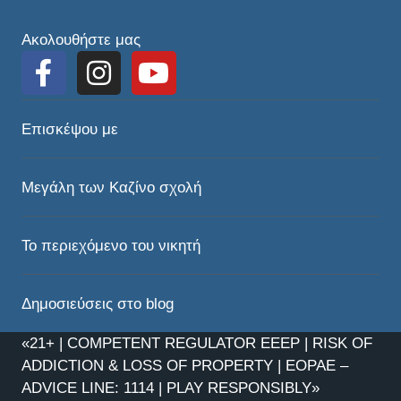
Ακολουθήστε μας
Επισκέψου με
Μεγάλη των Καζίνο σχολή
Το περιεχόμενο του νικητή
Δημοσιεύσεις στο blog
«21+ | COMPETENT REGULATOR EEEP | RISK OF
ADDICTION & LOSS OF PROPERTY | EOPAE –
ADVICE LINE: 1114 | PLAY RESPONSIBLY»