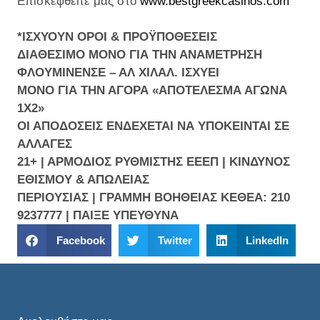
Επισκεφθείτε μας στο
www.bestgreekcasinos.com
*ΙΣΧΥΟΥΝ ΟΡΟΙ & ΠΡΟΫΠΟΘΕΣΕΙΣ
ΔΙΑΘΕΣΙΜΟ ΜΟΝΟ ΓΙΑ ΤΗΝ ΑΝΑΜΕΤΡΗΣΗ
ΦΛΟΥΜΙΝΕΝΣΕ – ΑΛ ΧΙΛΑΛ. ΙΣΧΥΕΙ
ΜΟΝΟ ΓΙΑ ΤΗΝ ΑΓΟΡΑ «ΑΠΟΤΕΛΕΣΜΑ ΑΓΩΝΑ
1Χ2»
ΟΙ ΑΠΟΔΟΣΕΙΣ ΕΝΔΕΧΕΤΑΙ ΝΑ ΥΠΟΚΕΙΝΤΑΙ ΣΕ
ΑΛΛΑΓΕΣ
21+ | ΑΡΜΟΔΙΟΣ ΡΥΘΜΙΣΤΗΣ ΕΕΕΠ | ΚΙΝΔΥΝΟΣ
ΕΘΙΣΜΟΥ & ΑΠΩΛΕΙΑΣ
ΠΕΡΙΟΥΣΙΑΣ | ΓΡΑΜΜΗ ΒΟΗΘΕΙΑΣ ΚΕΘΕΑ: 210
9237777 | ΠΑΙΞΕ ΥΠΕΥΘΥΝΑ
Facebook
Twitter
LinkedIn