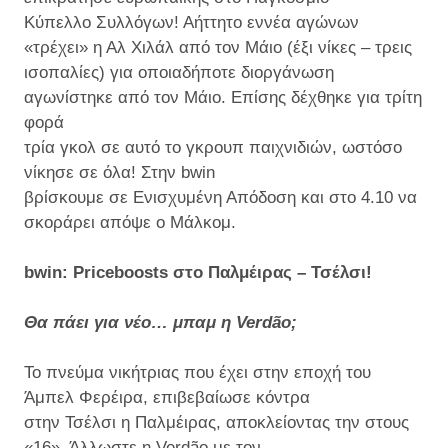
Κύπελλο Συλλόγων! Αήττητο εννέα αγώνων
«τρέχει» η Αλ Χιλάλ από τον Μάιο (έξι νίκες – τρεις
ισοπαλίες) για οποιαδήποτε διοργάνωση
αγωνίστηκε από τον Μάιο. Επίσης δέχθηκε για τρίτη
φορά
τρία γκολ σε αυτό το γκρουπ παιχνιδιών, ωστόσο
νίκησε σε όλα! Στην bwin
βρίσκουμε σε Ενισχυμένη Απόδοση και στο 4.10 να
σκοράρει απόψε ο Μάλκομ.
bwin: Priceboosts στο Παλμέιρας – Τσέλσι!
Θα πάει για νέο… μπαμ η Verdão;
Το πνεύμα νικήτριας που έχει στην εποχή του
Άμπελ Φερέιρα, επιβεβαίωσε κόντρα
στην Τσέλσι η Παλμέιρας, αποκλείοντας την στους
«16». Άλλωστε η Verdão με τον