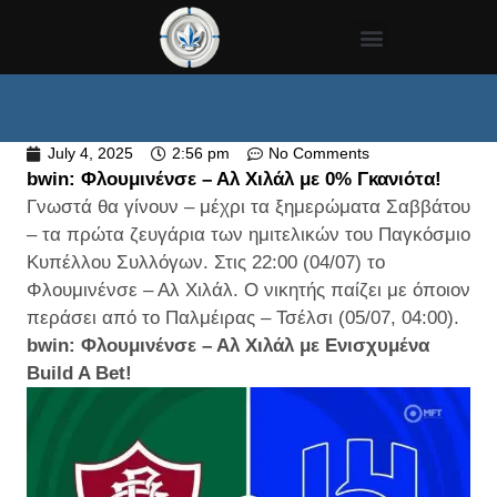
July 4, 2025
2:56 pm
No Comments
bwin: Φλουμινένσε – Αλ Χιλάλ με 0% Γκανιότα!
Γνωστά θα γίνουν – μέχρι τα ξημερώματα Σαββάτου
– τα πρώτα ζευγάρια των ημιτελικών του Παγκόσμιο
Κυπέλλου Συλλόγων. Στις 22:00 (04/07) το
Φλουμινένσε – Αλ Χιλάλ. Ο νικητής παίζει με όποιον
περάσει από το Παλμέιρας – Τσέλσι (05/07, 04:00).
bwin: Φλουμινένσε – Αλ Χιλάλ με Ενισχυμένα
Build A Bet!