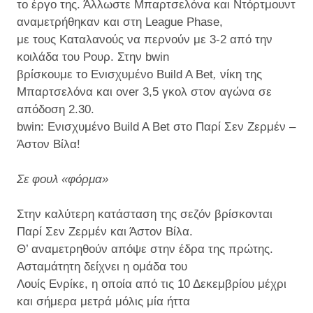
το έργο της. Άλλωστε Μπαρτσελόνα και Ντόρτμουντ
αναμετρήθηκαν και στη League Phase,
με τους Καταλανούς να περνούν με 3-2 από την
κοιλάδα του Ρουρ. Στην bwin
βρίσκουμε το Ενισχυμένο Build A Bet
,
νίκη της
Μπαρτσελόνα και over 3,5 γκολ στον αγώνα σε
απόδοση 2.30.
bwin: Ενισχυμένο Build A Bet στο Παρί Σεν Ζερμέν –
Άστον Βίλα!
Σε φουλ «φόρμα»
Στην καλύτερη κατάσταση της σεζόν βρίσκονται
Παρί Σεν Ζερμέν και Άστον Βίλα.
Θ’ αναμετρηθούν απόψε στην έδρα της πρώτης.
Ασταμάτητη δείχνει η ομάδα του
Λουίς Ενρίκε, η οποία από τις 10 Δεκεμβρίου μέχρι
και σήμερα μετρά μόλις μία ήττα