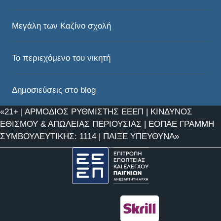
Μεγάλη των Καζίνο σχολή
Το περιεχόμενο του νικητή
Δημοσιεύσεις στο blog
«21+ | ΑΡΜΟΔΙΟΣ ΡΥΘΜΙΣΤΗΣ ΕΕΕΠ | ΚΙΝΔΥΝΟΣ
ΕΘΙΣΜΟΥ & ΑΠΩΛΕΙΑΣ ΠΕΡΙΟΥΣΙΑΣ | ΕΟΠΑΕ ΓΡΑΜΜΗ
ΣΥΜΒΟΥΛΕΥΤΙΚΗΣ: 1114 | ΠΑΙΞΕ ΥΠΕΥΘΥΝΑ»