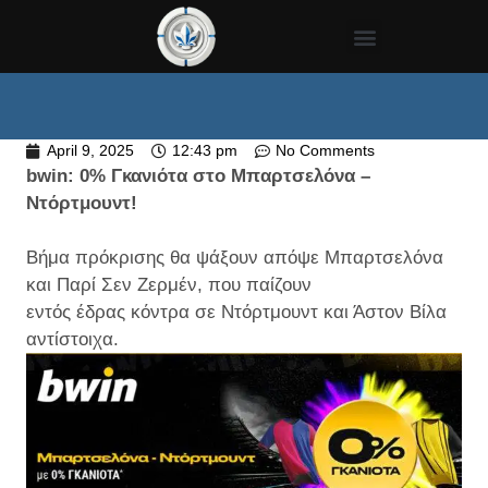
April 9, 2025
12:43 pm
No Comments
bwin: 0% Γκανιότα στο Μπαρτσελόνα –
Ντόρτμουντ!
Βήμα πρόκρισης θα ψάξουν απόψε Μπαρτσελόνα
και Παρί Σεν Ζερμέν, που παίζουν
εντός έδρας κόντρα σε Ντόρτμουντ και Άστον Βίλα
αντίστοιχα.