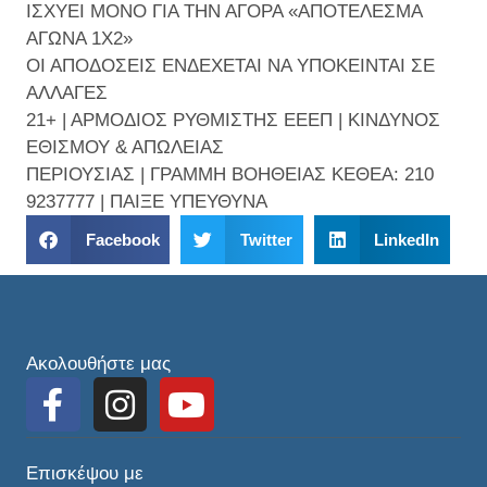
ΙΣΧΥΕΙ ΜΟΝΟ ΓΙΑ ΤΗΝ ΑΓΟΡΑ «ΑΠΟΤΕΛΕΣΜΑ
ΑΓΩΝΑ 1Χ2»
ΟΙ ΑΠΟΔΟΣΕΙΣ ΕΝΔΕΧΕΤΑΙ ΝΑ ΥΠΟΚΕΙΝΤΑΙ ΣΕ
ΑΛΛΑΓΕΣ
21+ | ΑΡΜΟΔΙΟΣ ΡΥΘΜΙΣΤΗΣ ΕΕΕΠ | ΚΙΝΔΥΝΟΣ
ΕΘΙΣΜΟΥ & ΑΠΩΛΕΙΑΣ
ΠΕΡΙΟΥΣΙΑΣ | ΓΡΑΜΜΗ ΒΟΗΘΕΙΑΣ ΚΕΘΕΑ: 210
9237777 | ΠΑΙΞΕ ΥΠΕΥΘΥΝΑ
Facebook
Twitter
LinkedIn
Ακολουθήστε μας
Επισκέψου με