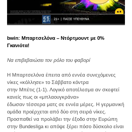
bwin: Μπαρτσελόνα – Ντόρτμουντ με 0%
Γκανιότα!
Να επιβεβαιώσει τον ρόλο του φαβορί
Η Μπαρτσελόνα έπειτα από εννέα συνεχόμενες
νίκες «κόλλησε» το Σάββατο κόντρα
στην Μπέτις (1-1). Λογικό αποτέλεσμα αν σκεφτεί
κανείς πως οι «μπλαουγκράνα»
έδωσαν τέσσερα ματς σε εννέα μέρες. Η γερμανική
ομάδα προέρχεται από δύο στη σειρά νίκες.
Προσπαθεί να προλάβει την έξοδο στην Ευρώπη
στην Bundesliga κι απόψε ξέρει πόσο δύσκολο είναι