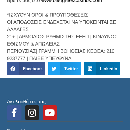
Βρείτε μας στο
www.bestgreekcasinos.com
*ΙΣΧΥΟΥΝ ΟΡΟΙ & ΠΡΟΫΠΟΘΕΣΕΙΣ
ΟΙ ΑΠΟΔΟΣΕΙΣ ΕΝΔΕΧΕΤΑΙ ΝΑ ΥΠΟΚΕΙΝΤΑΙ ΣΕ
ΑΛΛΑΓΕΣ
21+ | ΑΡΜΟΔΙΟΣ ΡΥΘΜΙΣΤΗΣ ΕΕΕΠ | ΚΙΝΔΥΝΟΣ
ΕΘΙΣΜΟΥ & ΑΠΩΛΕΙΑΣ
ΠΕΡΙΟΥΣΙΑΣ| ΓΡΑΜΜΗ ΒΟΗΘΕΙΑΣ ΚΕΘΕΑ: 210
9237777 | ΠΑΙΞΕ ΥΠΕΥΘΥΝΑ
Facebook
Twitter
LinkedIn
Ακολουθήστε μας