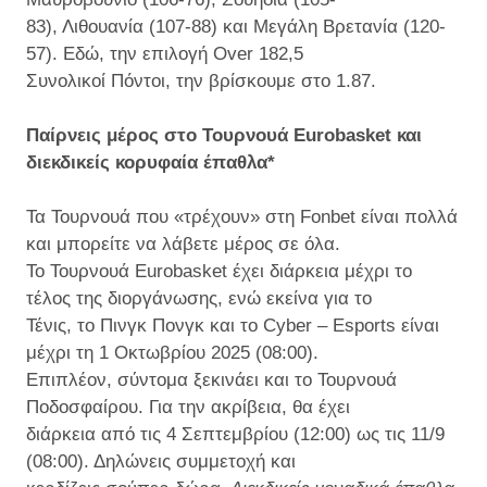
83), Λιθουανία (107-88) και Μεγάλη Βρετανία (120-
57). Εδώ, την επιλογή Over 182,5
Συνολικοί Πόντοι, την βρίσκουμε στο 1.87.
Παίρνεις μέρος στο Τουρνουά Eurobasket και
διεκδικείς κορυφαία έπαθλα*
Τα Τουρνουά που «τρέχουν» στη Fonbet είναι πολλά
και μπορείτε να λάβετε μέρος σε όλα.
Το Τουρνουά Eurobasket έχει διάρκεια μέχρι το
τέλος της διοργάνωσης, ενώ εκείνα για το
Τένις, το Πινγκ Πονγκ και το Cyber – Esports είναι
μέχρι τη 1 Οκτωβρίου 2025 (08:00).
Επιπλέον, σύντομα ξεκινάει και το Τουρνουά
Ποδοσφαίρου. Για την ακρίβεια, θα έχει
διάρκεια από τις 4 Σεπτεμβρίου (12:00) ως τις 11/9
(08:00). Δηλώνεις συμμετοχή και