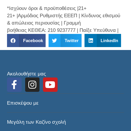
*Ισχύουν όροι & προϋποθέσεις |21+
21+ |Αρμόδιος Ρυθμιστής ΕΕΕΠ | Κίνδυνος εθισμού
& απώλειας περιουσίας | Γραμμή
βοήθειας ΚΕΘΕΑ: 210 9237777 | Παίξε Υπεύθυνα |
Facebook
Twitter
LinkedIn
Ακολουθήστε μας
Επισκέψου με
Μεγάλη των Καζίνο σχολή