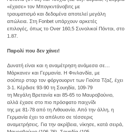
«έχασε» τον Μπογκντάνοβιτς με
τραυματισμό και δεδομένα αποτελεί μεγάλη
απώλεια. Στη Fonbet υπάρχουν αρκετές
επιλογές, όπως το Over 160,5 Συνολικοί Πόντοι, στο
1.87.
Παρολί που δεν χάνει!
Δυνατή είναι και η αναμέτρηση ανάμεσα σε…
Μάρκανεν και Γερμανία. Η Φινλανδία, με
σούπερ σταρ τον φόργουορντ των Γιούτα Τζαζ, έχει
3-1. Κέρδισε 93-90 τη Σουηδία, 109-79
τη Μεγάλη Βρετανία και 85-65 το Μαυροβούνιο,
αλλά έχασε στο πιο πρόσφατο παιχνίδι
της με 81-78 από τη Λιθουανία. Από την άλλη, η
Γερμανία έχει το απόλυτο σε τέσσερις
αναμετρήσεις. Για την ακρίβεια, νίκησε, κατά σειρά,
Μαυροβούνιο (106-76), Σουηδία (105-