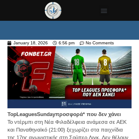
January 18, 2026
6:56 pm
No Comments
TopLeaguesSundayπροσφορά* που δεν χάνει
Το ντέρμπι στη Νέα Φιλαδέλφεια ανάμεσα σε ΑΕΚ
και Παναθηναϊκό (21:00) ξεχωρίζει στα παιχνίδια
της 17ης αγωνιστικής στη Σούπερ Λιγκ. Δεν θέλουν