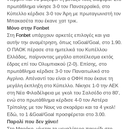
πρωτάθλημα νίκησε 3-0 τον Πανσερραϊκό, στο
Κύπελλο κέρδισε 3-0 τον Άρη με πρωταγωνιστή τον
Μπακασέτα που έκανε χατ τρικ.
Μόνο στην Fonbet
Στη
Fonbet
υπάρχουν αρκετές επιλογές και για
αυτήν την αναμέτρηση, όπως τοGoal/Goal, στο
1.90
.
Ο ΠΑΟΚ πέρασε στα ημιτελικά του Κυπέλλου
Ελλάδας, παίρνοντας μεγάλο αποτέλεσμα εκτός
έδρας επί του Ολυμπιακού (2-0). Επίσης, στο
πρωτάθλημα κέρδισε 3-0 τον Παναιτωλικό στο
Αγρίνιο. Απέναντί του είναι ο ΟΦΗ που έκανε τη
μεγάλη έκπληξη στο Κύπελλο. Νίκησε 1-0 την ΑΕΚ
στη Νέα Φιλαδέλφεια με γκολ του Σαλσέδο στο 80’,
ενώ στο πρωτάθλημα κέρδισε 4-0 τον Αστέρα
Τρίπολης με τον Νους να σκοράρει και τα 4 γκολ!
Εδώ, το 1 &Goal/Goal προσφέρεται στο
3.00
.
Παρολί που δεν χάνει!
Στο Μαρόκο, γίνεται το μεγαλύτερο παιχνίδι στο