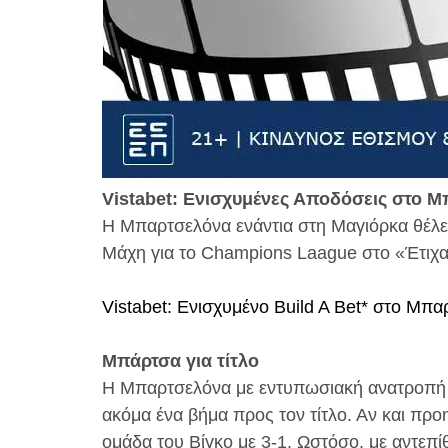
Vistabet: Ενισχυμένες Αποδόσεις στο 
Η Μπαρτσελόνα ενάντια στη Μαγιόρκα θέλει
Μάχη για το Champions Laague στο «Έτιχα
Vistabet: Ενισχυμένο Build A Bet* στο Μπ
Μπάρτσα για τίτλο
H Μπαρτσελόνα με εντυπωσιακή ανατροπή ε
ακόμα ένα βήμα προς τον τίτλο. Αν και προ
ομάδα του Βίγκο με 3-1. Ωστόσο, με αντεπίθ