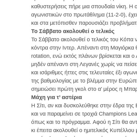
καθυστερήσεις πήρε μια σπουδαία νίκη. Η ο
αγωνιστικών στο πρωτάθλημα (11-2-0), έχει
και στα μετόπισθεν παρουσιάζει προβλήματ
Το Σάββατο ακολουθεί ο τελικός
Το Σάββατο ακολουθεί ο τελικός του Κόπα 
κόντρα στην Ιντερ. Απέναντι στη Μαγιόρκα 
rotation, ενώ εκτός πλάνων βρίσκεται και ο
μηδέν απέναντι στη Λεγανές χωρίς να πείσει
και ισάριθμες ήττες στις τελευταίες έξι αγω
της βαθμολογίας με το βλέμμα στην Ευρώπη
σημειώσει πρώτη γκολ στο α’ μέρος η Μπα
Μάχη για τ’ αστέρια
Η Σίτι, αν και δυσκολεύθηκε στην έδρα της
και να παραμείνει σε τροχιά Champions Le
όπως και το πρόγραμμα. Aφού η Σίτι θα αντ
κι έπειτα ακολουθεί ο ημιτελικός Κυπέλλου 