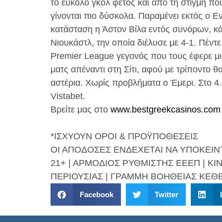
το εύκολο γκολ φέτος και από τη στιγμή πο
γίνονται πιο δύσκολα. Παραμένει εκτός ο Ε
κατάσταση η Άστον Βίλα εντός συνόρων, κά
Νιουκάστλ, την οποία διέλυσε με 4-1. Πέντε
Premier League γεγονός που τους έφερε μι
ματς απέναντι στη Σίτι, αφού με τρίποντο θ
αστέρια. Χωρίς προβλήματα ο Έμερι. Στο 4
Vistabet.
Βρείτε μας στο
www.bestgreekcasinos.com
*ΙΣΧΥΟΥΝ ΟΡΟΙ & ΠΡΟΫΠΟΘΕΣΕΙΣ
ΟΙ ΑΠΟΔΟΣΕΣ ΕΝΔΕΧΕΤΑΙ ΝΑ ΥΠΟΚΕΙΝΤ
21+ | ΑΡΜΟΔΙΟΣ ΡΥΘΜΙΣΤΗΣ ΕΕΕΠ | Κ
ΠΕΡΙΟΥΣΙΑΣ | ΓΡΑΜΜΗ ΒΟΗΘΕΙΑΣ ΚΕΘΕΑ
Facebook
Twitter