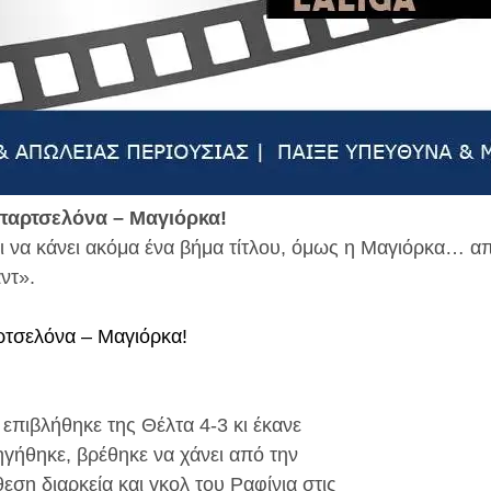
Μπαρτσελόνα – Μαγιόρκα!
 να κάνει ακόμα ένα βήμα τίτλου, όμως η Μαγιόρκα… απε
ντ».
αρτσελόνα – Μαγιόρκα!
πιβλήθηκε της Θέλτα 4-3 κι έκανε
ηγήθηκε, βρέθηκε να χάνει από την
εση διαρκεία και γκολ του Ραφίνια στις