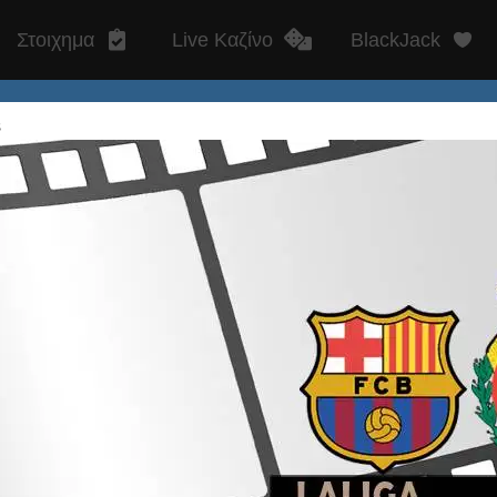
Στοιχημα
Live Καζίνο
BlackJack
s