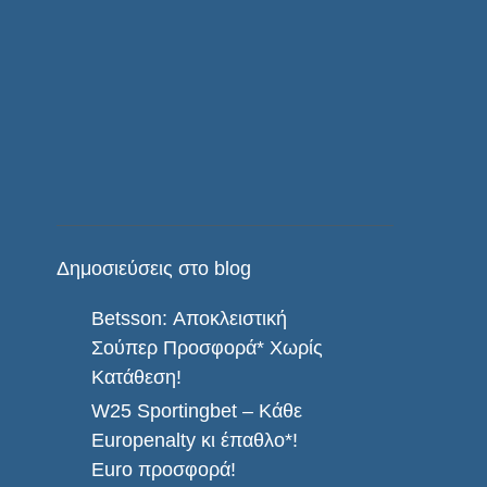
Δημοσιεύσεις στο blog
Betsson: Αποκλειστική 
Σούπερ Προσφορά* Χωρίς 
Κατάθεση!
W25 Sportingbet – Κάθε 
Europenalty κι έπαθλο*! 
Euro προσφορά!