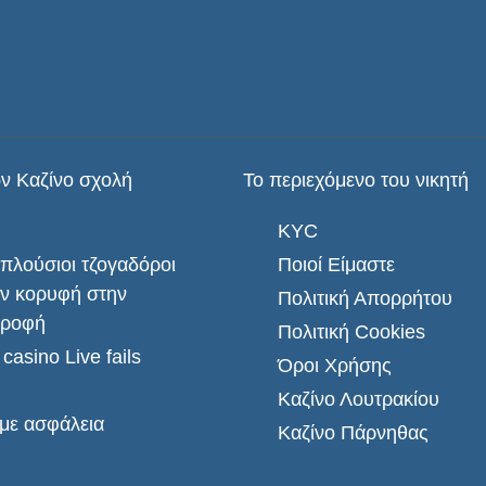
ν Καζίνο σχολή
Το περιεχόμενο του νικητή
KYC
 πλούσιοι τζογαδόροι 
Ποιοί Είμαστε
ν κορυφή στην 
Πολιτική Απορρήτου
τροφή
Πολιτική Cookies
casino Live fails
Όροι Χρήσης
Καζίνο Λουτρακίου
με ασφάλεια
Καζίνο Πάρνηθας